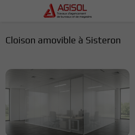
Cloison amovible à Sisteron