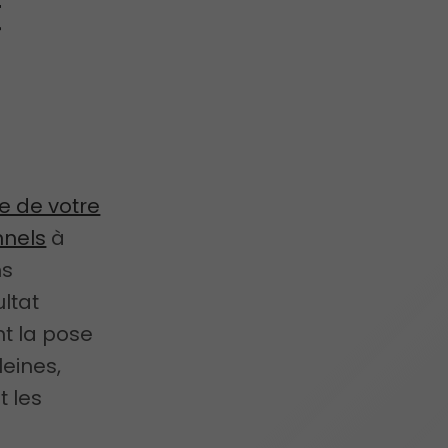
t
e de votre
nnels
à
ns
ltat
nt la pose
leines,
t les