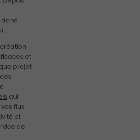
. Depuis
u dans
l.
 création
ficaces et
que projet
 des
de
els
qui
 vos flux
vité et
rvice de