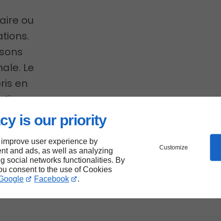
aire ou
tions.
isons
ale. Le
ris en
ation
cy is our priority
 improve user experience by
Customize
nt and ads, as well as analyzing
ng social networks functionalities. By
otre
you consent to the use of Cookies
Google
Facebook
.