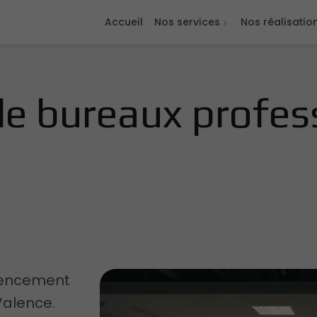
Accueil
Nos services
Nos réalisatio
e bureaux profess
agencement
Valence.