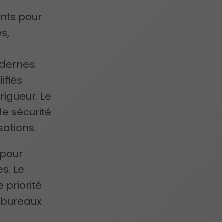
nts pour
s,
dernes.
ifiés
rigueur. Le
e sécurité
sations.
 pour
s. Le
 priorité
 bureaux