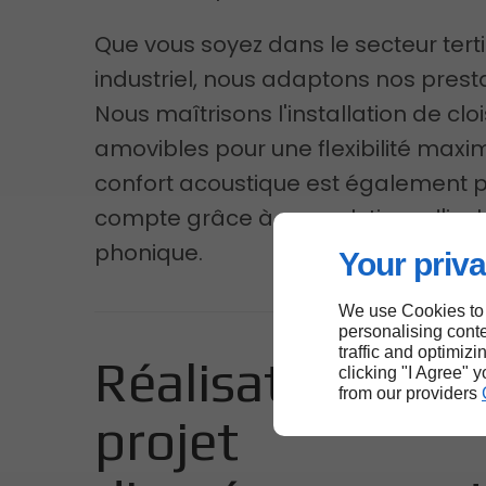
Que vous soyez dans le secteur terti
industriel, nous adaptons nos presta
Nous maîtrisons l'installation de clo
amovibles pour une flexibilité maxim
confort acoustique est également p
compte grâce à nos solutions d'isol
phonique.
Your priva
We use Cookies to
personalising conte
traffic and optimizi
Réalisation de v
clicking "I Agree" 
from our providers
projet